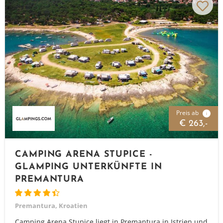
Preis ab
i
€ 263,-
CAMPING ARENA STUPICE -
GLAMPING UNTERKÜNFTE IN
PREMANTURA
Premantura, Kroatien
Camping Arena Stupice liegt in Premantura in Istrien und