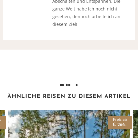
Abschalten und Entspannen. Die
ganze Welt habe ich noch nicht
gesehen, dennoch arbeite ich an
diesem Ziel!
Vielen Dank für das Abonnieren unseres Newsletters.
ÄHNLICHE REISEN ZU DIESEM ARTIKEL
b
Preis ab
-
€ 266,-