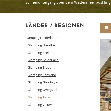
Sonnenuntergang über dem Wattenmeer ausklingen
LÄNDER / REGIONEN
Glamping Niederlande
Glamping Drenthe
Glamping Zeeland
Glamping Gelderland
Glamping Brabant
Glamping Friesland
Glamping Groningen
Glamping Overijssel
Glamping Texel
Glamping Veluwe