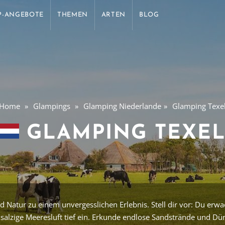
P-ANGEBOTE
THEMEN
ARTEN
BLOG
Home
Glampings
Glamping Niederlande
Glamping Texe
GLAMPING TEXE
Natur zu einem unvergesslichen Erlebnis. Stell dir vor: Du erwa
 salzige Meeresluft tief ein. Erkunde endlose Sandstrände und D