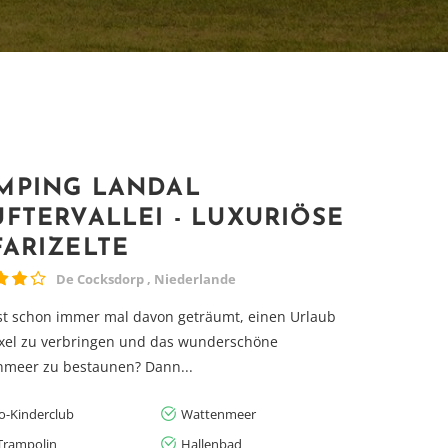
MPING LANDAL
UFTERVALLEI - LUXURIÖSE
FARIZELTE
De Cocksdorp , Niederlande
t schon immer mal davon geträumt, einen Urlaub
xel zu verbringen und das wunderschöne
nmeer zu bestaunen? Dann...
lo-Kinderclub
Wattenmeer
-Trampolin
Hallenbad