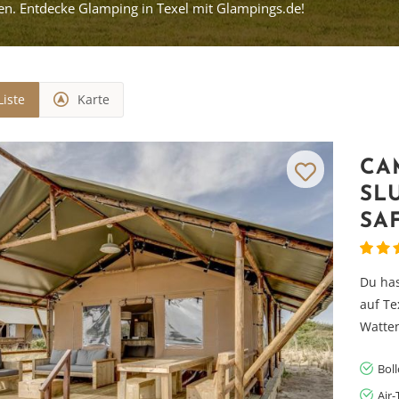
. Entdecke Glamping in Texel mit Glampings.de!
Liste
Karte
CA
SL
SA
Du has
auf Te
Watte
Bol
Air