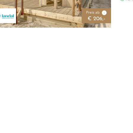
Preis ab
i
€ 206,-