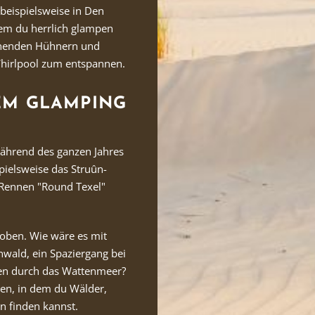
 beispielsweise in Den
dem du herrlich glampen
unenden Hühnern und
Whirlpool zum entspannen.
EM GLAMPING
Während des ganzen Jahres
pielsweise das Struûn-
-Rennen "Round Texel"
toben. Wie wäre es mit
nwald, ein Spaziergang bei
ten durch das Wattenmeer?
en, in dem du Wälder,
n finden kannst.