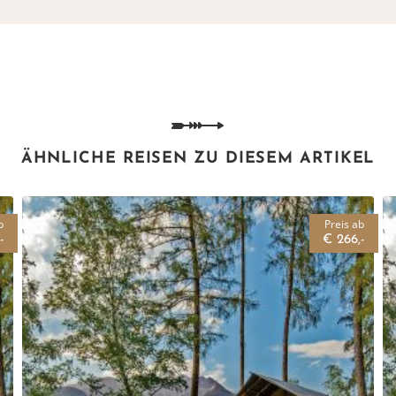
ÄHNLICHE REISEN ZU DIESEM ARTIKEL
b
Preis ab
-
€ 266,-