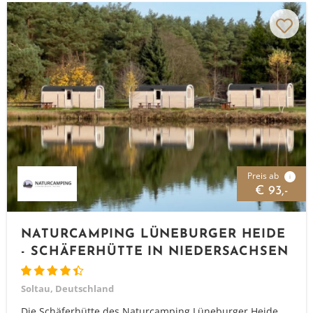
Preis ab
i
€ 93,-
NATURCAMPING LÜNEBURGER HEIDE
- SCHÄFERHÜTTE IN NIEDERSACHSEN
Soltau, Deutschland
Die Schäferhütte des Naturcamping Lüneburger Heide,