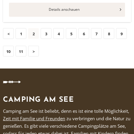
Details anschauen
<
1
2
3
4
5
6
7
8
9
10
11
>
CAMPING AM SEE
Camping am See ist beliebt, denn es ist eine tolle Möglichkeit,
Zeit mit Familie und Freunden
zu verbringen und die Natur zu
genießen. Es gibt viele verschiedene Campingplätze am See,
sodass für jeden etwas dabei ist.
Familien mit Kindern
finden