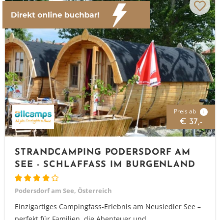
Preis ab
i
€ 37,-
STRANDCAMPING PODERSDORF AM
SEE - SCHLAFFASS IM BURGENLAND
Podersdorf am See, Österreich
Einzigartiges Campingfass-Erlebnis am Neusiedler See –
perfekt für Familien, die Abenteuer und