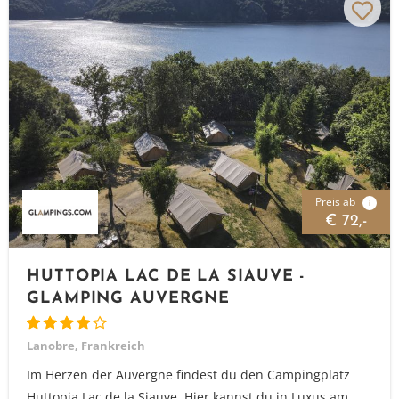
Preis ab
i
€ 72,-
HUTTOPIA LAC DE LA SIAUVE -
GLAMPING AUVERGNE
Lanobre, Frankreich
Im Herzen der Auvergne findest du den Campingplatz
Huttopia Lac de la Siauve. Hier kannst du in Luxus am