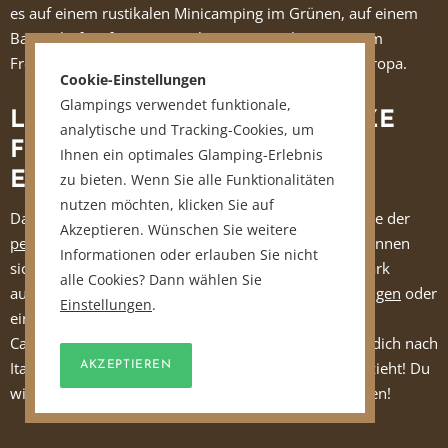
es auf einem rustikalen Minicamping im Grünen, auf einem
Bauernhof, auf einem Familiencampingplatz, in einem
Freizeitpark oder in vielen weiteren Orten in ganz Europa.
Cookie-Einstellungen
Glampings verwendet funktionale,
LUXERIÖSE CAMPINGPLÄTZE
analytische und Tracking-Cookies, um
FÜR DIE FAMILIE IN GANZ
Ihnen ein optimales Glamping-Erlebnis
EUROPA
zu bieten. Wenn Sie alle Funktionalitäten
nutzen möchten, klicken Sie auf
Das schöne an luxeriösen Campingplätzen ist, dass sie der
Akzeptieren. Wünschen Sie weitere
perfekte Ort für einen Familienurlaub
sind. Kinder können
Informationen oder erlauben Sie nicht
sich im Kids Club, auf dem Spielplatz oder im Aquapark
alle Cookies? Dann wählen Sie
austoben, während die Eltern die
Wellness Einrichtungen
oder
Einstellungen
.
eins der leckeren Restaurants genießen. Luxeriöse
Campingplätze findest du
in ganz Europa
! Egal ob es dich nach
Italien, Kroatien, Frankreich oder in die Niederlande zieht! Du
AKZEPTIEREN
wirst deinen perfekten luxeriösen Campingplatz finden!