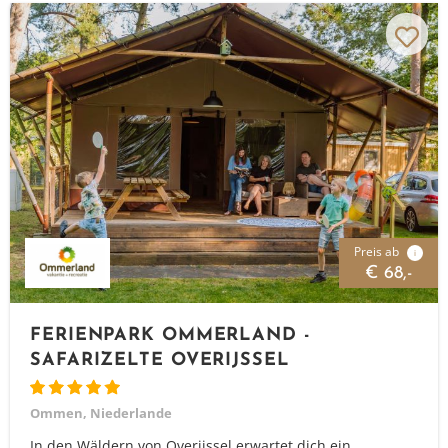
Preis ab
i
€ 68,-
FERIENPARK OMMERLAND -
SAFARIZELTE OVERIJSSEL
Ommen, Niederlande
In den Wäldern von Overijssel erwartet dich ein