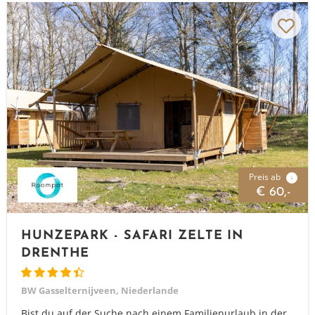
Preis ab
i
€ 60,-
HUNZEPARK - SAFARI ZELTE IN
DRENTHE
BW Gasselternijveen, Niederlande
Bist du auf der Suche nach einem Familienurlaub in der