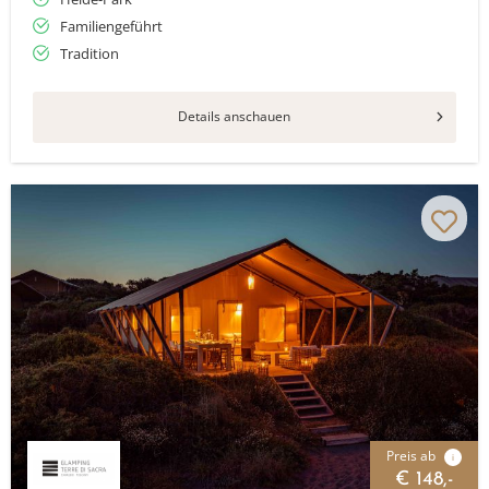
Familiengeführt
Tradition
Details anschauen
Preis ab
i
€ 148,-