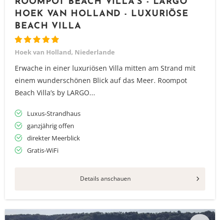
ROOMPOT BEACH VILLA'S - LARGO
HOEK VAN HOLLAND - LUXURIÖSE
BEACH VILLA
Hoek van Holland, Niederlande
Erwache in einer luxuriösen Villa mitten am Strand mit
einem wunderschönen Blick auf das Meer. Roompot
Beach Villa’s by LARGO...
Luxus-Strandhaus
ganzjährig offen
direkter Meerblick
Gratis-WiFi
Details anschauen
Vielen Dank für das Abonnieren unseres Newsletters.