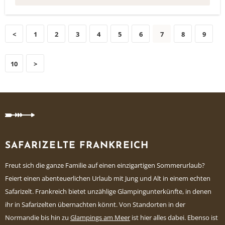
<
1
2
3
4
5
6
7
8
9
10
>
SAFARIZELTE FRANKREICH
Freut sich die ganze Familie auf einen einzigartigen Sommerurlaub?
Feiert einen abenteuerlichen Urlaub mit Jung und Alt in einem echten
Safarizelt. Frankreich bietet unzählige Glampingunterkünfte, in denen
ihr in Safarizelten übernachten könnt. Von Standorten in der
Normandie bis hin zu
Glampings am Meer
ist hier alles dabei.
Ebenso ist