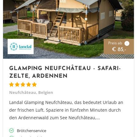
Preis ab
i
€ 85,-
GLAMPING NEUFCHÂTEAU - SAFARI-
ZELTE, ARDENNEN
Neufchâteau, Belgien
Landal Glamping Neufchâteau, das bedeutet Urlaub an
der frischen Luft. Spaziere in fünfzehn Minuten durch
den Ardennenwald zum See Neufchâteau,...
Brötchenservice