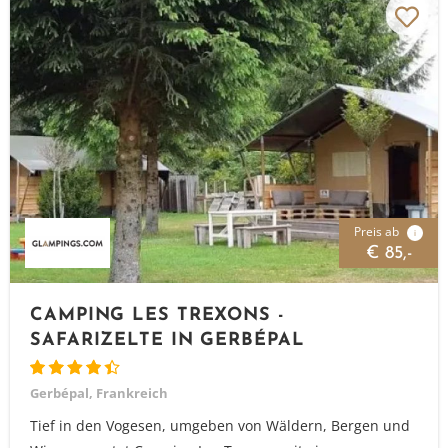
Preis ab
i
€ 85,-
CAMPING LES TREXONS -
SAFARIZELTE IN GERBÉPAL
Gerbépal, Frankreich
Tief in den Vogesen, umgeben von Wäldern, Bergen und