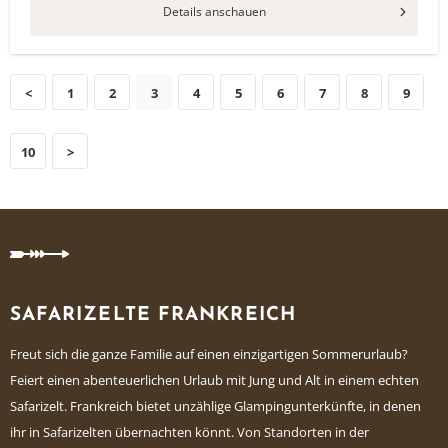
Details anschauen
<
1
2
3
4
5
6
7
8
9
10
>
SAFARIZELTE FRANKREICH
Freut sich die ganze Familie auf einen einzigartigen Sommerurlaub?
Feiert einen abenteuerlichen Urlaub mit Jung und Alt in einem echten
Safarizelt. Frankreich bietet unzählige Glampingunterkünfte, in denen
ihr in Safarizelten übernachten könnt. Von Standorten in der