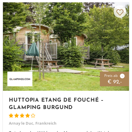
Preis ab
i
€ 92,-
HUTTOPIA ETANG DE FOUCHÉ –
GLAMPING BURGUND
Arnay le Duc, Frankreich