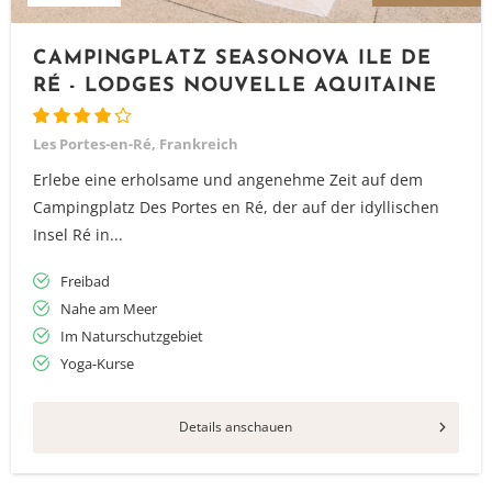
CAMPINGPLATZ SEASONOVA ILE DE
RÉ - LODGES NOUVELLE AQUITAINE
Les Portes-en-Ré, Frankreich
Erlebe eine erholsame und angenehme Zeit auf dem
Campingplatz Des Portes en Ré, der auf der idyllischen
Insel Ré in...
Freibad
Nahe am Meer
Im Naturschutzgebiet
Yoga-Kurse
Vielen Dank für das Abonnieren unseres Newsletters.
Details anschauen