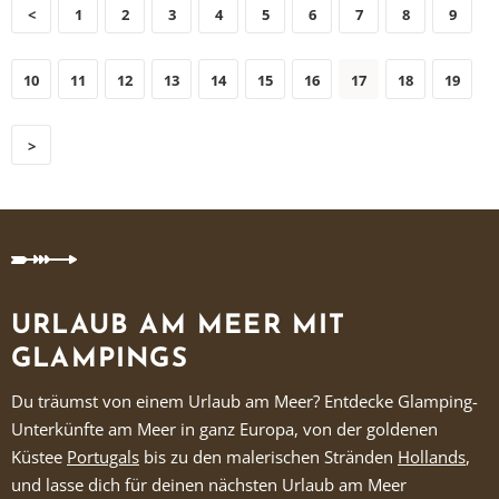
<
1
2
3
4
5
6
7
8
9
10
11
12
13
14
15
16
17
18
19
>
URLAUB AM MEER MIT
GLAMPINGS
Du träumst von einem Urlaub am Meer? Entdecke Glamping-
Unterkünfte am Meer in ganz Europa, von der goldenen
Küstee
Portugals
bis zu den malerischen Stränden
Hollands
,
und lasse dich für deinen nächsten Urlaub am Meer