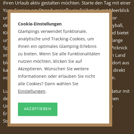
ihren Urlaub aktiv gestalten möchten. Starte den Tag mit einer
Yoga-Session am Strand, genieße ein Frühstück mit Meerblick
und plansche anschließend im klaren Wasser direkt vor
Cookie-Einstellungen
deiner Unterkunft. Ob Stand-up-Paddling, Beachvolleyball,
Glampings verwendet funktionale,
Kitesurfen oder eine gemütliche Kajaktour – der Strand bietet
analytische und Tracking-Cookies, um
unzählige Möglichkeiten für Wassersport-Fans. Auch lange
Ihnen ein optimales Glamping-Erlebnis
Spaziergänge am Strand, Muschelsammeln oder ein Picknick
zu bieten. Wenn Sie alle Funktionalitäten
im Sand machen den Tag unvergesslich. Wer lieber an Land
nutzen möchten, klicken Sie auf
bleibt, ist mit einem
Standhaus
bestens bedient. Von dort aus
Akzeptieren. Wünschen Sie weitere
kann man entlang der Strandpromenade radeln oder direkt
Informationen oder erlauben Sie nicht
vom Strand aus Wanderungen durch die Natur starten.
alle Cookies? Dann wählen Sie
Luxuscamping
am Strand verbindet die Freiheit der Natur mit
Einstellungen
.
dem Komfort eines Hotels. Die perfekte Kombi für einen
Urlaub am Meer für
Familien
, Paare und Freunde, die
AKZEPTIEREN
Erholung, Abenteuer und das besondere Flair des
Strandlebens suchen.