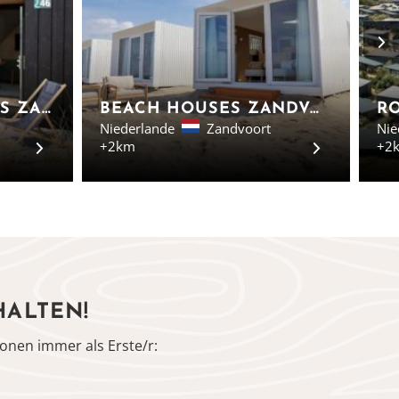
FERIENPARK QURIOS ZANDVOORT - KENNEMER FERIENHÄUSER
BEACH HOUSES ZANDVOORT - STRANDHÄUSER IN ZANDVOORT
Niederlande
Zandvoort
Nie
+2km
+2
HALTEN!
onen immer als Erste/r: