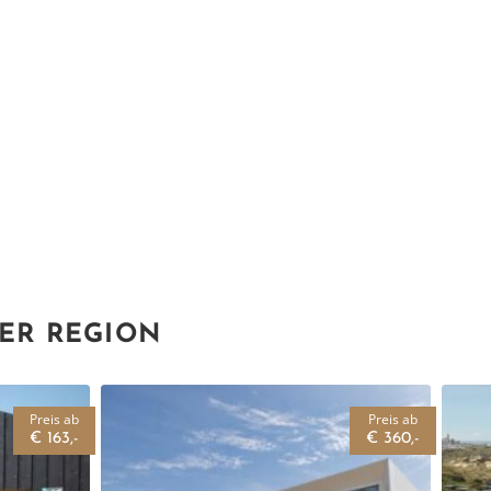
DER REGION
Preis ab
Preis ab
€ 163,-
€ 360,-