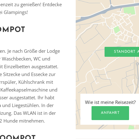
ienzeit zu genießen! Entdecke
bei Glampings!
OMPOT
nen. Je nach Größe der Lodge
STANDORT 
er Waschbecken, WC und
 Einzelbetten ausgestattet.
 Sitzecke und Essecke zur
rrspüler, Kühlschrank mit
r Kaffeekapselmaschine und
er ausgestattet. Ihr habt
Wie ist meine Reisezeit?
und Liegestühlen. In der
zung. Das WLAN ist in der
ANFAHRT
zu 2 Hunde mitnehmen.
Vielen Dank für das Abonnieren unseres Newsletters.
ROOMPOT