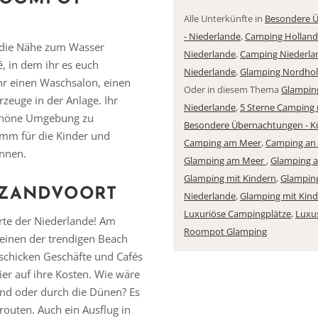
Alle Unterkünfte in
Besondere Ü
- Niederlande
,
Camping Hollan
r die Nähe zum Wasser
Niederlande
,
Camping Niederla
é, in dem ihr es euch
Niederlande
,
Glamping Nordhol
r einen Waschsalon, einen
Oder in diesem Thema
Glampin
zeuge in der Anlage. Ihr
Niederlande
,
5 Sterne Camping
schöne Umgebung zu
Besondere Übernachtungen - K
amm für die Kinder und
Camping am Meer
,
Camping an 
önnen.
Glamping am Meer
,
Glamping a
Glamping mit Kindern
,
Glamping
 ZANDVOORT
Niederlande
,
Glamping mit Kin
Luxuriöse Campingplätze
,
Luxu
orte der Niederlande! Am
Roompot Glamping
 einen der trendigen Beach
schicken Geschäfte und Cafés
r auf ihre Kosten. Wie wäre
nd oder durch die Dünen? Es
outen. Auch ein Ausflug in