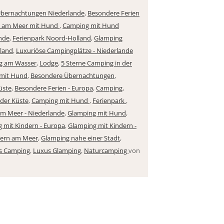
bernachtungen Niederlande
,
Besondere Ferien
d am Meer mit Hund
,
Camping mit Hund
nde
,
Ferienpark Noord-Holland
,
Glamping
land
,
Luxuriöse Campingplätze - Niederlande
g am Wasser
,
Lodge
,
5 Sterne Camping in der
 mit Hund
,
Besondere Übernachtungen
,
üste
,
Besondere Ferien - Europa
,
Camping
,
der Küste
,
Camping mit Hund
,
Ferienpark
,
m Meer - Niederlande
,
Glamping mit Hund
,
 mit Kindern - Europa
,
Glamping mit Kindern -
dern am Meer
,
Glamping nahe einer Stadt
,
s Camping
,
Luxus Glamping
,
Naturcamping
von