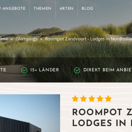
P-ANGEBOTE
THEMEN
ARTEN
BLOG
ome
Glampings
Roompot Zandvoort - Lodges in Nordholla
RTE
15+ LÄNDER
DIREKT BEIM ANBI
ROOMPOT Z
LODGES IN