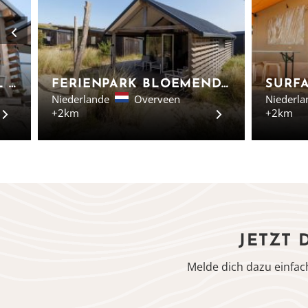
QURIOS BLOEMENDAAL - STRANDHÄUSER IN NORDHOLLAND
FERIENPARK BLOEMENDAAL AAN ZEE - LODGES IN HOLLAND
Niederlande
Overveen
Niederla
+2km
+2km
JETZT 
Melde dich dazu einfac