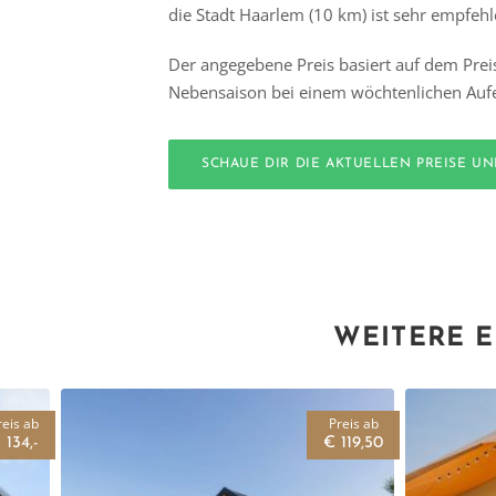
die Stadt Haarlem (10 km) ist sehr empfeh
Der angegebene Preis basiert auf dem Prei
Nebensaison bei einem wöchtenlichen Aufe
SCHAUE DIR DIE AKTUELLEN PREISE U
WEITERE E
reis ab
Preis ab
 134,-
€ 119,50