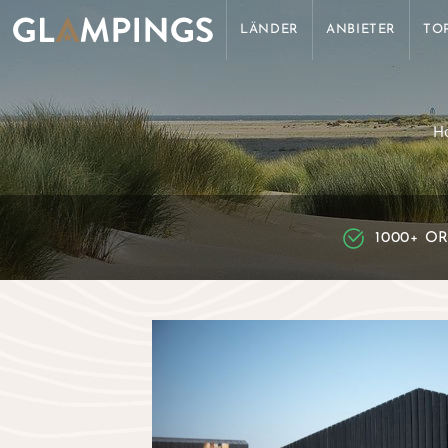
LÄNDER
ANBIETER
TO
H
1000+ O