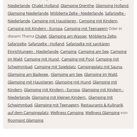
Niederlande
,
Chalet Holland
,
Glamping Drenthe
,
Glamping Holland
,
Glamping Niederlande
,
Möblierte Zelte - Niederlande
,
Safarizelte -
Niederlande
,
Camping mit Haustieren
,
Camping mit Kindern
,
Camping mit Kindern - Europa
,
Camping mit Teenagern
Oder in
diesem Thema
Chalet
,
Glamping am Wasser
,
Möblierte Zelte
,
Safarizelte
,
Safarizelte - Holland
,
Safarizelte mit sanitären
Einrichtungen - Niederlande
,
Camping
,
Camping am See
,
Camping
im Wald
,
Camping mit Hund
,
Camping mit Pool
,
Camping mit
Schwimmbad
,
Camping mit Spielplatz
,
Campingplatz mit Sauna
,
Glamping am Badesee
,
Glamping am See
,
Glamping im Wald
,
Glamping mit Haustieren
,
Glamping mit Hund
,
Glamping mit
Kindern
,
Glamping mit Kindern - Europa
,
Glamping mit Kindern -
Niederlande
,
Glamping mit kleinen Kindern
,
Glamping mit
Schwimmbad
,
Glamping mit Teenagern
,
Restaurants & Kulinarik
auf dem Campingplatz
,
Wellness Camping
,
Wellness Glamping
von
Roompot Glamping