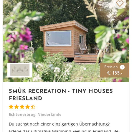
Preis ab
i
€ 135,-
SMÛK RECREATION - TINY HOUSES
FRIESLAND
Echtenerbrug, Niederlande
Du suchst nach einer einzigartigen Übernachtung?
Erlebe das ultimative Glamping-Feeling in Friesland. Bei