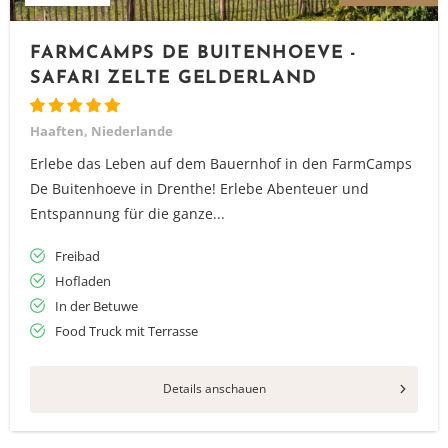
FARMCAMPS DE BUITENHOEVE -
SAFARI ZELTE GELDERLAND
Haaften, Niederlande
Erlebe das Leben auf dem Bauernhof in den FarmCamps
De Buitenhoeve in Drenthe! Erlebe Abenteuer und
Entspannung für die ganze...
Freibad
Hofladen
In der Betuwe
Food Truck mit Terrasse
Vielen Dank für das Abonnieren unseres Newsletters.
Details anschauen