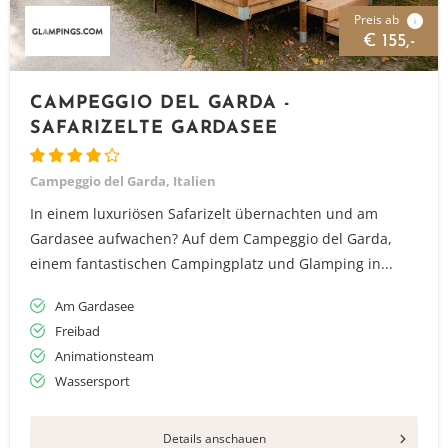
Preis ab
i
€ 155,-
CAMPEGGIO DEL GARDA -
SAFARIZELTE GARDASEE
Campeggio del Garda, Italien
In einem luxuriösen Safarizelt übernachten und am
Gardasee aufwachen? Auf dem Campeggio del Garda,
einem fantastischen Campingplatz und Glamping in...
Am Gardasee
Freibad
Animationsteam
Wassersport
Vielen Dank für das Abonnieren unseres Newsletters.
Details anschauen