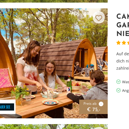
CA
GA
NI
Auf d
dich n
zahlre
Was
Ang
Preis ab
i
€ 75,-