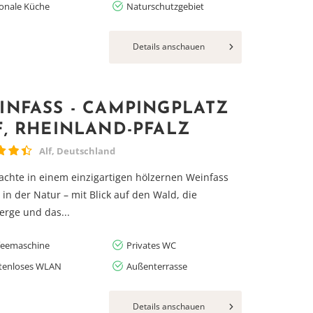
ionale Küche
Naturschutzgebiet
Details anschauen
INFASS - CAMPINGPLATZ
F, RHEINLAND-PFALZ
Alf, Deutschland
chte in einem einzigartigen hölzernen Weinfass
 in der Natur – mit Blick auf den Wald, die
rge und das...
feemaschine
Privates WC
tenloses WLAN
Außenterrasse
Details anschauen