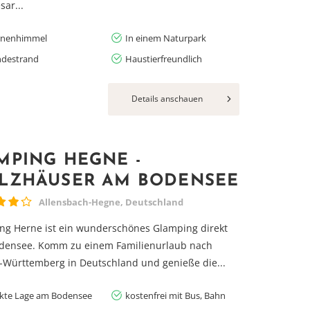
sar...
rnenhimmel
In einem Naturpark
destrand
Haustierfreundlich
Details anschauen
MPING HEGNE -
LZHÄUSER AM BODENSEE
Allensbach-Hegne, Deutschland
g Herne ist ein wunderschönes Glamping direkt
densee. Komm zu einem Familienurlaub nach
Württemberg in Deutschland und genieße die...
ekte Lage am Bodensee
kostenfrei mit Bus, Bahn