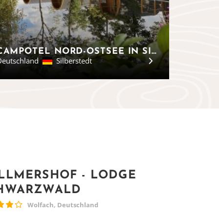
CAMPOTEL NORD-OSTSEE IN SILBERSTEDT - SCHLESWIG-HOLSTEIN
Deutschland
Silberstedt
LLMERSHOF - LODGE
HWARZWALD
Wolfach, Deutschland