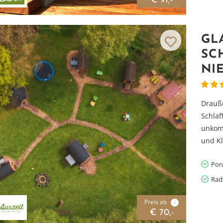
€ 91,-
GL
SC
NI
Drauß
Schlaf
unkomp
und Kle
Pon
Rad
Preis ab
i
€ 70,-