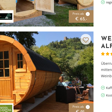
reg
Preis ab
i
€ 65,-
WE
AL
Überna
mitten
Weinbe
Kaf
Kos
Preis ab
i