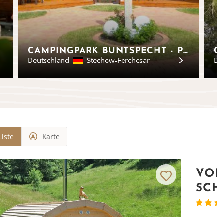
CAMPINGPARK BUNTSPECHT - PODS BRANDENBURG
Deutschland
Stechow-Ferchesar
Liste
Karte
VO
SC