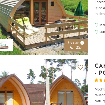
Entkom
Igloo 
in de
In 
Ruh
Preis ab
i
€ 125,-
CA
- 
Möchte
tausen
Natur