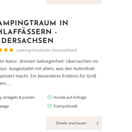
AMPINGTRAUM IN
HLAFFÄSSERN -
EDERSACHSEN
Lastrup-Kneheim, Deutschland
en Natur, drinnen Geborgenheit: Übernachten im
fass. Ausgestattet mit allem, was den Aufenthalt
liziert macht. Ein besonderes Erlebnis für Groß
in....
y striegeln & putzen
Hunde auf Anfrage
wege
Trampolinzelt
Details anschauen