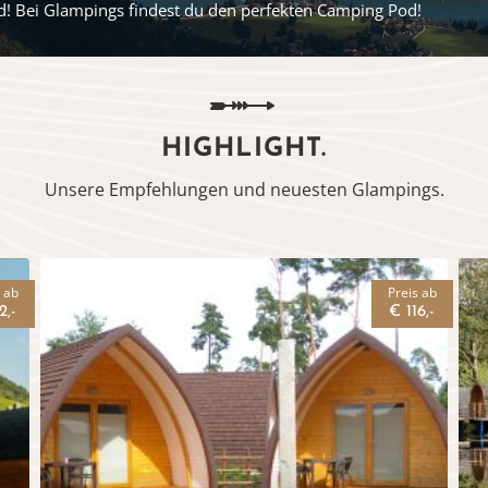
nd! Bei Glampings findest du den perfekten Camping Pod!
HIGHLIGHT.
Unsere Empfehlungen und neuesten Glampings.
s ab
Preis ab
2,-
€ 116,-