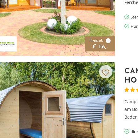
Ferche
Ste
Hun
Preis ab
i
€ 116,-
CA
HO
Campin
am Bo
Baden-
Vielen Dank für das Abonnieren unseres Newsletters.
dir