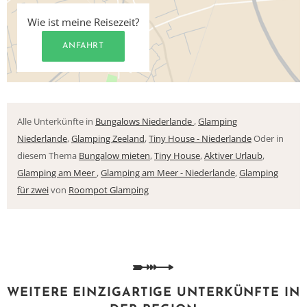
Wie ist meine Reisezeit?
ANFAHRT
Alle Unterkünfte in
Bungalows Niederlande
,
Glamping
Niederlande
,
Glamping Zeeland
,
Tiny House - Niederlande
Oder in
diesem Thema
Bungalow mieten
,
Tiny House
,
Aktiver Urlaub
,
Glamping am Meer
,
Glamping am Meer - Niederlande
,
Glamping
für zwei
von
Roompot Glamping
WEITERE EINZIGARTIGE UNTERKÜNFTE IN