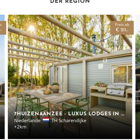
DER REGION
b
Preis ab
-
€ 211,-
7HUIZENAANZEE - LUXUS LODGES IN ZEELAND
Niederlande
TH Scharendijke
+2km